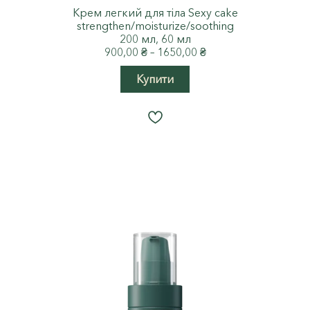
Крем легкий для тіла Sexy cake
strengthen/moisturize/soothing
200 мл, 60 мл
Price
900,00
₴
–
1650,00
₴
range:
Цей
900,00 ₴
Купити
товар
through
має
1650,00 ₴
кілька
варіантів.
Параметри
можна
вибрати
на
сторінці
товару