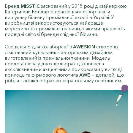
Бренд
MISSTIC
заснований у 2015 році дизайнеркою
Катериною Бондар із прагненням створювати
вишукану білизну преміальної якості в Україні. У
виробництві використовуються найкраще
мереживо та преміальні тканини, з якими працюють
провідні світові бренди спідньої білизни.
Спеціально для колаборації з
AWESKIN
створено
лімітований купальник з авторським дизайном,
виготовлений із преміальної тканини. Модель
представлена у двох кольорах і доповнена
ексклюзивними акцентними прикрасами у вигляді
крилець та фірмового логотипа
AWE
— деталей, що
роблять кожен образ по-справжньому особливим.