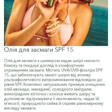
Олія для засмаги SPF 15
Олія для засмаги з шимером надає шкірі сяючого
блиску та поєднує догляд із комфортним
отриманням засмаги. Містить UVA/UVB-фільтри SPF
15, що забезпечують захист шкіри від впливу
ультрафіолетового випромінювання відповідно до
рівня SPF. Комплекс натуральних преміум очищених
олій авокадо, макадамії, солодкого мигдалю,
виноградних кісточок і кокоса живить шкіру та
допомагає підтримувати її зволоженість, надає їй
м’якості, природного сяйва й сприяє рівномірному
вигляду засмаги.