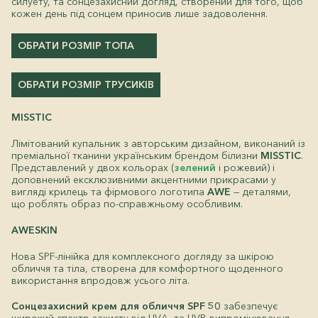
силуету, та сонцезахисний догляд, створений для того, щоб
кожен день під сонцем приносив лише задоволення.
ОБРАТИ РОЗМІР ТОПА
ОБРАТИ РОЗМІР ТРУСИКІВ
MISSTIC
Лімітований купальник з авторським дизайном, виконаний із
преміальної тканини українським брендом білизни
MISSTIC
.
Представлений у двох кольорах (
зелений
і рожевий) і
доповнений ексклюзивними акцентними прикрасами у
вигляді крилець та фірмового логотипа
AWE
— деталями,
що роблять образ по-справжньому особливим.
AWESKIN
Нова SPF-лінійка для комплексного догляду за шкірою
обличчя та тіла, створена для комфортного щоденного
використання впродовж усього літа.
Сонцезахисний крем для обличчя SPF 50
забезпечує