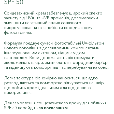
SPF 50
Сонцезахисний крем забезпечує широкий спектр
захисту від UVA- та UVB-променів, допомагаючи
зменшити негативний вплив сонячного
випромінювання та запобігати передчасному
фотостарінню.
Формула поєднує сучасні фотостабільні UV-фільтри
нового покоління з доглядовими компонентами –
інкапсульованим ектоїном, ніацинамідом і
пантенолом. Вони допомагають підтримувати
зволоженість шкіри, зміцнюють її природний бар’єр
та підвищують комфорт під час перебування на сонці.
Легка текстура рівномірно наноситься, швидко
розподіляється та комфортно відчувається на шкірі,
що робить крем ідеальним для щоденного
використання.
Для замовлення сонцезахисного крему для обличчя
SPF 50 перейдіть
за посиланням