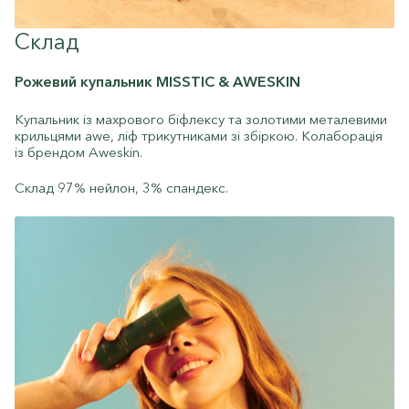
Склад
Рожевий купальник MISSTIC & AWESKIN
Купальник із махрового біфлексу та золотими металевими
крильцями awe, ліф трикутниками зі збіркою. Колаборація
із брендом Aweskin.
Склад 97% нейлон, 3% спандекс.