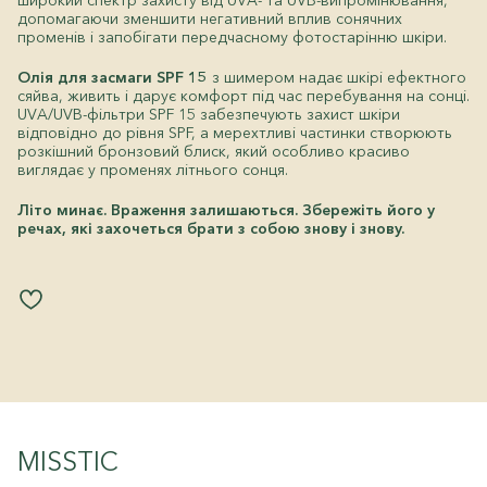
широкий спектр захисту від UVA- та UVB-випромінювання,
допомагаючи зменшити негативний вплив сонячних
променів і запобігати передчасному фотостарінню шкіри.
Олія для засмаги SPF 15
з шимером надає шкірі ефектного
сяйва, живить і дарує комфорт під час перебування на сонці.
UVA/UVB-фільтри SPF 15 забезпечують захист шкіри
відповідно до рівня SPF, а мерехтливі частинки створюють
розкішний бронзовий блиск, який особливо красиво
виглядає у променях літнього сонця.
Літо минає. Враження залишаються. Збережіть його у
речах, які захочеться брати з собою знову і знову.
MISSTIC