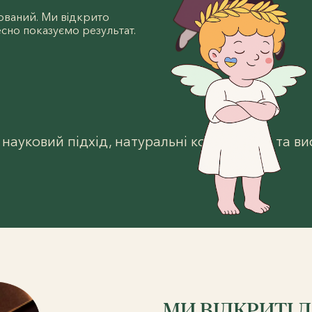
ований. Ми відкрито
сно показуємо результат.
ауковий підхід, натуральні компоненти та вис
МИ ВІДКРИТІ ДО