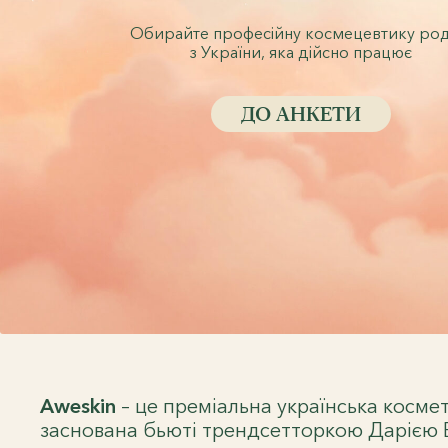
Обирайте професійну космецевтику ро
з України, яка дійсно працює
ДО АНКЕТИ
Aweskin
– це преміальна українська косме
заснована бьюті трендсетторкою Дарією