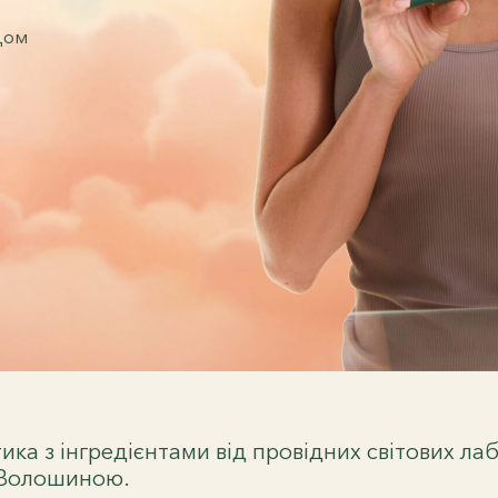
дом
тика з інгредієнтами від провідних світових л
 Волошиною.