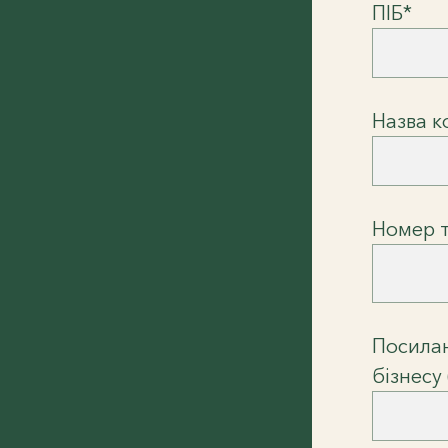
ПІБ*
Назва к
Номер 
Посилан
бізнесу 