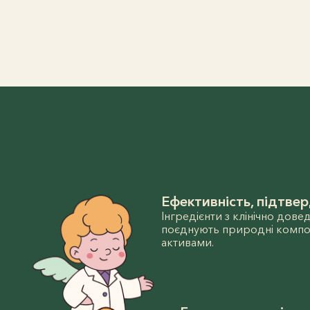
Ефективність, підтве
Інгредієнти з клінічно дов
поєднують природні компон
активами.