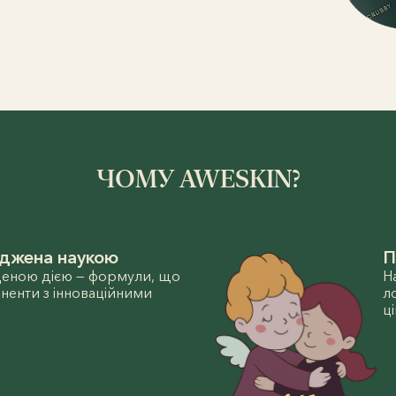
ЧОМУ AWESKIN?
рджена наукою
П
еденою дією — формули, що
Н
енти з інноваційними
л
ці