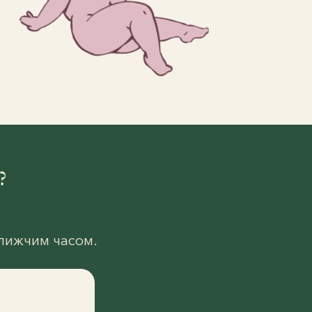
?
ближчим часом.