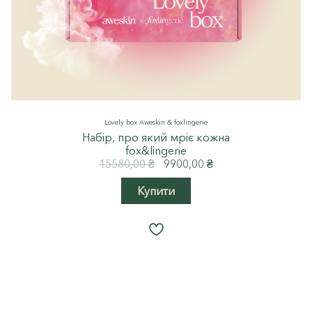
Lovely box Aweskin & foxlingerie
Набір, про який мріє кожна
fоx&lingerie
Оригінальна
Поточна
15580,00
₴
9900,00
₴
ціна:
ціна:
15580,00 ₴.
9900,00 ₴.
Купити