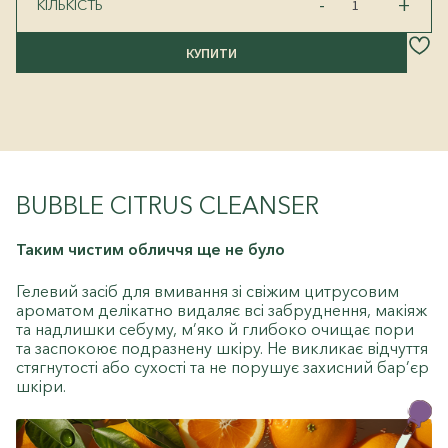
FATHER’S
-
+
КІЛЬКІСТЬ
SET
кількість
КУПИТИ
BUBBLE CITRUS CLEANSER
Таким чистим обличчя ще не було
Гелевий засіб для вмивання зі свіжим цитрусовим
ароматом делікатно видаляє всі забруднення, макіяж
та надлишки себуму, м’яко й глибоко очищає пори
та заспокоює подразнену шкіру. Не викликає відчуття
стягнутості або сухості та не порушує захисний бар’єр
шкіри.