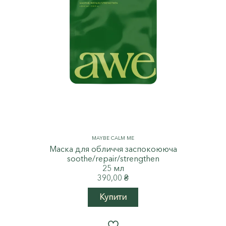
MAYBE CALM ME
Маска для обличчя заспокоююча
soothe/repair/strengthen
25 мл
390,00
₴
Купити