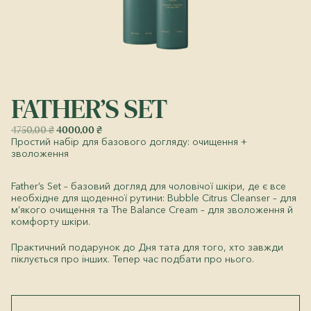
FATHER’S SET
Оригінальна
Поточна
4750,00
₴
4000,00
₴
Простий набір для базового догляду: очищення +
ціна:
ціна:
зволоження
4750,00 ₴.
4000,00 ₴.
Father’s Set – базовий догляд для чоловічої шкіри, де є все
необхідне для щоденної рутини: Bubble Citrus Cleanser – для
м’якого очищення та The Balance Cream – для зволоження й
комфорту шкіри.
Практичний подарунок до Дня тата для того, хто завжди
піклується про інших. Тепер час подбати про нього.