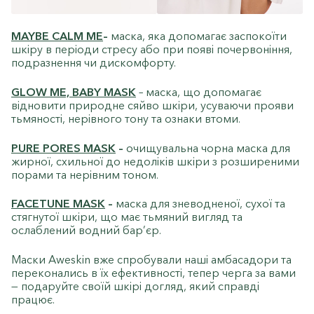
MAYBE CALM ME
–
маска, яка допомагає заспокоїти
шкіру в періоди стресу або при появі почервоніння,
подразнення чи дискомфорту.
GLOW ME, BABY MASK
– маска, що допомагає
відновити природне сяйво шкіри, усуваючи прояви
тьмяності, нерівного тону та ознаки втоми.
PURE PORES MASK
–
очищувальна чорна маска для
жирної, схильної до недоліків шкіри з розширеними
порами та нерівним тоном.
FACETUNE MASK
–
маска для зневодненої, сухої та
стягнутої шкіри, що має тьмяний вигляд та
ослаблений водний бар’єр.
Маски Aweskin вже спробували наші амбасадори та
переконались в їх ефективності, тепер черга за вами
— подаруйте своїй шкірі догляд, який справді
працює.