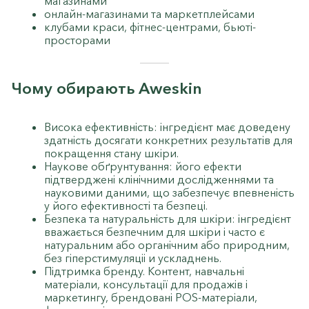
магазинами
онлайн-магазинами та маркетплейсами
клубами краси, фітнес-центрами, бьюті-
просторами
Чому обирають Aweskin
Висока ефективність: інгредієнт має доведену
здатність досягати конкретних результатів для
покращення стану шкіри.
Наукове обґрунтування: його ефекти
підтверджені клінічними дослідженнями та
науковими даними, що забезпечує впевненість
у його ефективності та безпеці.
Безпека та натуральність для шкіри: інгредієнт
вважається безпечним для шкіри і часто є
натуральним або органічним або природним,
без гіперстимуляціі и ускладнень.
Підтримка бренду. Контент, навчальні
матеріали, консультації для продажів і
маркетингу, брендовані POS-матеріали,