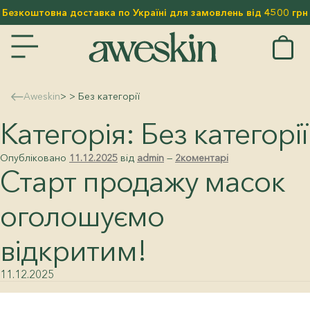
Безкоштовна доставка по Україні для замовлень від 4500 грн
ЕНЮ
ТОВАРИ
KIN & MISSTIC
Aweskin
> > Без категорії
Категорія:
Без категорії
SELLERS
ИНКИ
ЩЕННЯ
Опубліковано
11.12.2025
від
admin
—
2коментарі
Старт продажу масок
ЗАЦІЯ
МИ
КИ
оголошуємо
ЯД ДЛЯ ГУБ
ЛЯД ЗА ТІЛОМ
відкритим!
ОРИ
ЕСУАРИ
11.12.2025