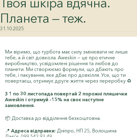
Твоя шкіра вдячна.
Планета — теж.
31.10.2025
Ми віримо, що турбота має силу змінювати не лише
тебе, а й світ довкола. Aweskin — це про етичне
виробництво, усвідомлені рішення та любов до
планети. Ми створюємо формули, що дбають про
тебе, і пакування, яке дбає про довкілля. Усе, що ти
повертаєш, отримує друге життя через переробку ♻️
З 1 по 30 листопада повертай 2 порожні пляшечки
Aweskin і отримуй -15% на своє наступне
замовлення.
📦 Доставка до відділення безкоштовна.
📍
Адреса відправки:
Дніпро, НП 25, Волошина
Дарʼя, 099 542 93 49