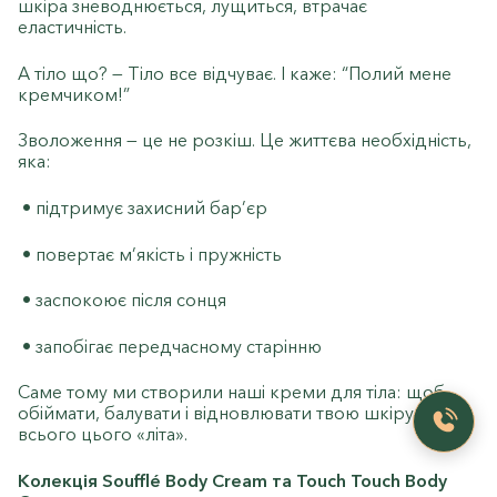
шкіра зневоднюється, лущиться, втрачає
еластичність.
А тіло що? — Тіло все відчуває. І каже: “Полий мене
кремчиком!”
Зволоження — це не розкіш. Це життєва необхідність,
яка:
• підтримує захисний бар’єр
• повертає м’якість і пружність
• заспокоює після сонця
• запобігає передчасному старінню
Саме тому ми створили наші креми для тіла: щоб
обіймати, балувати і відновлювати твою шкіру після
всього цього «літа».
Колекція Soufflé Body Cream та Touch Touch Body