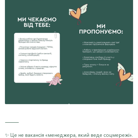
⸻
✨ Це не вакансія «менеджера, який веде соцмережі».