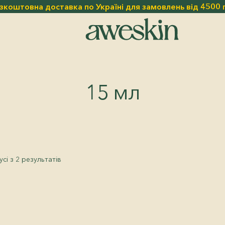
зкоштовна доставка по Україні для замовлень від 4500 
15 мл
Sorted
сі з 2 результатів
by
latest