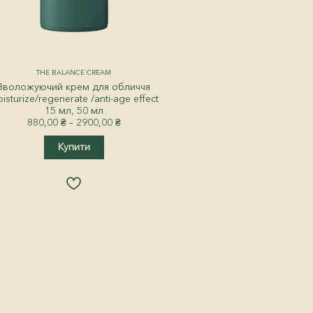
THE BALANCE CREAM
Зволожуючий крем для обличчя
isturize/regenerate /anti-age effect
15 мл, 50 мл
Price
880,00
₴
–
2900,00
₴
range:
Цей
880,00 ₴
Купити
товар
through
має
2900,00 ₴
кілька
варіантів.
Параметри
можна
вибрати
на
сторінці
товару