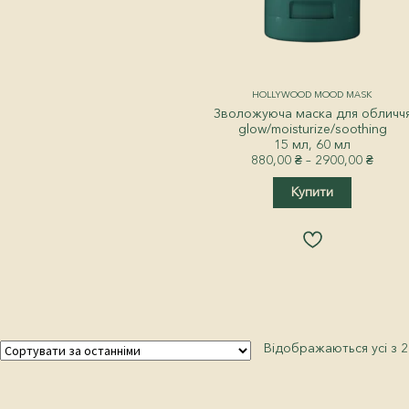
HOLLYWOOD MOOD MASK
Зволожуюча маска для обличч
glow/moisturize/soothing
15 мл, 60 мл
Price
880,00
₴
–
2900,00
₴
range
Цей
880,0
Купити
товар
throu
має
2900,
кілька
варіантів
Парамет
можна
вибрати
на
сторінці
товару
Відображаються усі з 2