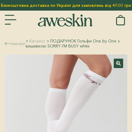
Безкоштовна доставка по Україні для замовлень від 4500 грн
ЕНЮ
ТОВАРИ
KIN & MISSTIC
>
Каталог
> ПОДАРУНОК Гольфи One by One з
Aweskin
вишивкою SORRY I’M BUSY white
SELLERS
ИНКИ
ЩЕННЯ
🔍
ЗАЦІЯ
МИ
КИ
ЯД ДЛЯ ГУБ
ЛЯД ЗА ТІЛОМ
ОРИ
ЕСУАРИ