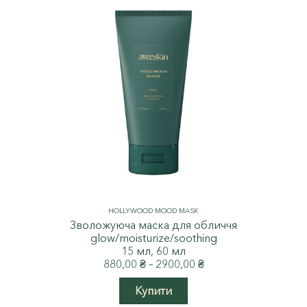
HOLLYWOOD MOOD MASK
Зволожуюча маска для обличчя
glow/moisturize/soothing
15 мл, 60 мл
Price
880,00
₴
–
2900,00
₴
range:
Цей
880,00 ₴
Купити
товар
through