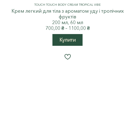
TOUCH TOUCH BODY CREAM TROPICAL VIBE
Крем легкий для тіла з ароматом уду і тропічних
фруктів
200 мл, 60 мл
Price
700,00
₴
–
1100,00
₴
range:
Цей
700,00 ₴
Купити
товар
through
має
1100,00 ₴
кілька
варіантів.
Параметри
можна
вибрати
на
сторінці
товару