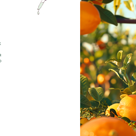
ж
я
р