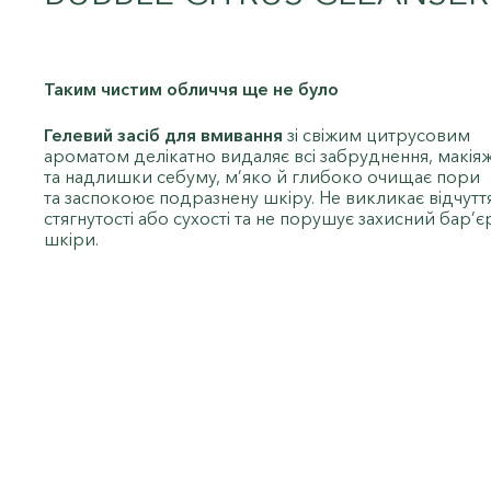
Таким чистим обличчя ще не було
Гелевий засіб для вмивання
зі свіжим цитрусовим
ароматом делікатно видаляє всі забруднення, макія
та надлишки себуму, м’яко й глибоко очищає пори
та заспокоює подразнену шкіру. Не викликає відчутт
стягнутості або сухості та не порушує захисний бар’є
шкіри.