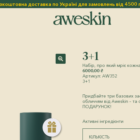
зкоштовна доставка по Україні для замовлень від 4500 
3+1
Набір, про який мріє кожн
🔍
6000,00
₴
Артикул:
AW352
3+1
Придбайте три базових за
обличчям від Aweskin – та
ПОДАРУНОК!
Активні інгредієнти
КІЛЬКІСТЬ