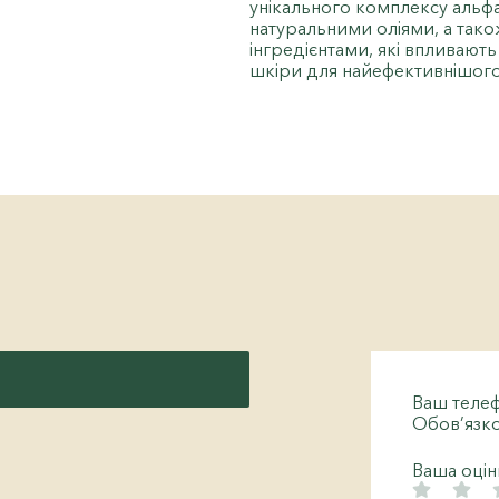
унікального комплексу альфа-
натуральними оліями, а так
інгредієнтами, які впливают
шкіри для найефективнішого
Ваш теле
Обов’язко
Ваша оці