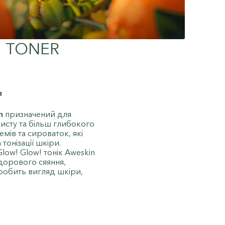
 TONER
я
n
призначений для
хисту та більш глибокого
ів та сироваток, які
тонізації шкіри.
low! Glow! тонік Aweskin
дорового сяяння,
робить вигляд шкіри,