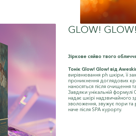
GLOW! GLOW!
Зіркове сяйво твого обличч
Тонік Glow! Glow! від Aweski
вирівнювання ph шкіри, її за
проникнення доглядових крем
наносяться після очищення та 
Завдяки унікальній формулі G
надає шкірі надзвичайного з
зволоження, звужує пори та 
наче після SPA курорту.