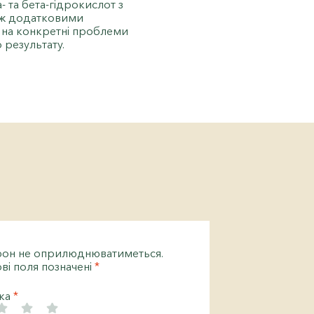
 та бета-гідрокислот з
ож додатковими
ь на конкретні проблеми
 результату.
фон не оприлюднюватиметься.
ві поля позначені
*
нка
*