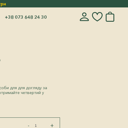
грн
+38 073 648 24 30
а
соби для для догляду за
 отримайте четвертий у
3+1
-
+