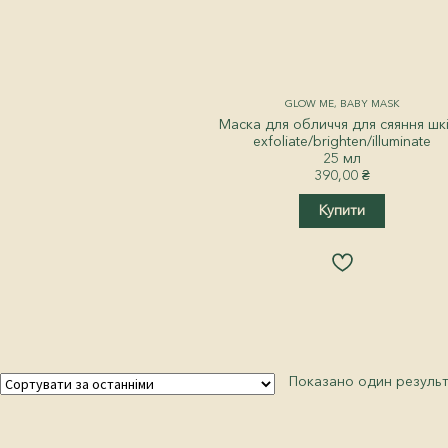
GLOW ME, BABY MASK
Маска для обличчя для сяяння шк
exfoliate/brighten/illuminate
25 мл
390,00
₴
Купити
Показано один резуль